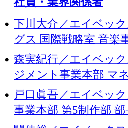
社員・業界関係者
下川大介／エイベック
グス 国際戦略室 音楽
森実紀行／エイベック
ジメント事業本部 マ
戸口眞吾／エイベック
事業本部 第5制作部 部